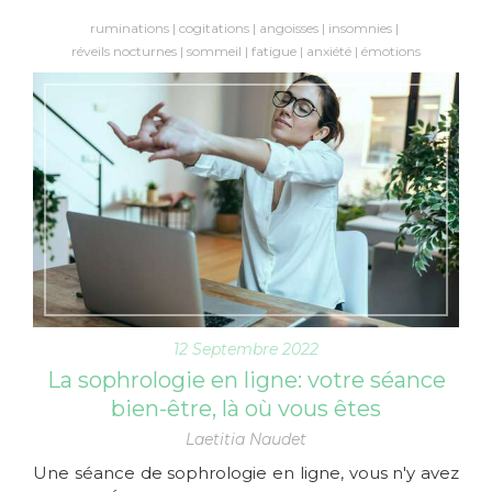
ruminations
cogitations
angoisses
insomnies
réveils nocturnes
sommeil
fatigue
anxiété
émotions
12 Septembre 2022
La sophrologie en ligne: votre séance
bien-être, là où vous êtes
Laetitia Naudet
Une séance de sophrologie en ligne, vous n'y avez