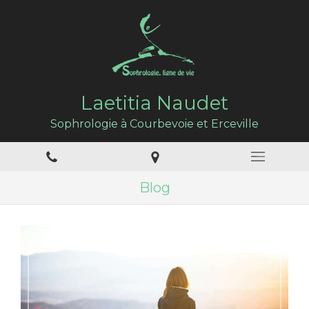
Laetitia Naudet
Sophrologie à Courbevoie et Erceville
Blog