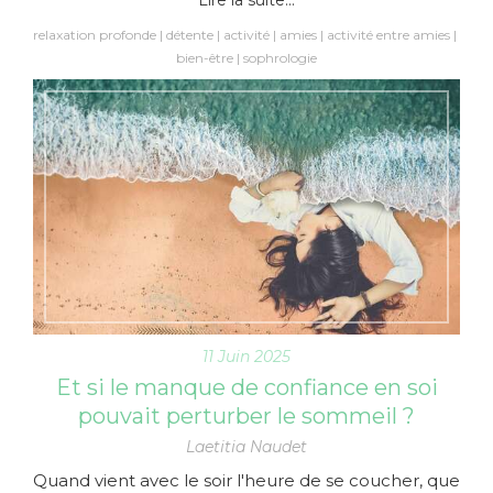
relaxation profonde
détente
activité
amies
activité entre amies
bien-être
sophrologie
11 Juin 2025
Et si le manque de confiance en soi
pouvait perturber le sommeil ?
Laetitia Naudet
Quand vient avec le soir l'heure de se coucher, que