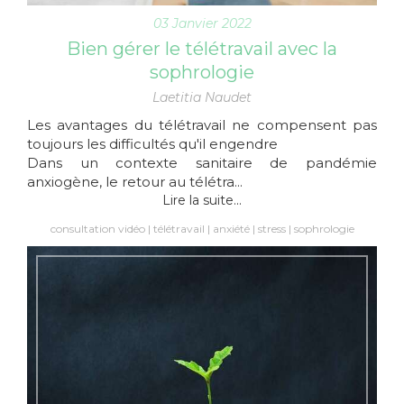
03 Janvier 2022
Bien gérer le télétravail avec la
sophrologie
Laetitia Naudet
Les avantages du télétravail ne compensent pas
toujours les difficultés qu'il engendre
Dans un contexte sanitaire de pandémie
anxiogène, le retour au télétra...
Lire la suite...
consultation vidéo
télétravail
anxiété
stress
sophrologie