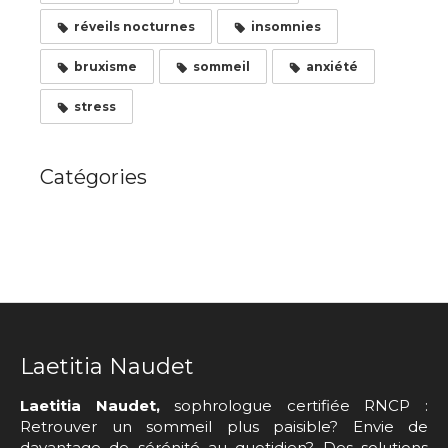
réveils nocturnes
insomnies
bruxisme
sommeil
anxiété
stress
Catégories
Laetitia Naudet
Laetitia Naudet,
sophrologue certifiée RNCP :
Retrouver un sommeil plus paisible? Envie de
davantage de sérénité au quotidien? Des solutions