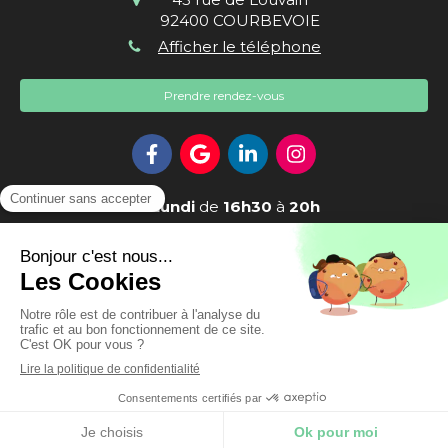
92400
COURBEVOIE
Afficher le téléphone
Prendre rendez-vous
Le
Lundi
de
16h30
à
20h
Le
Mardi
de
16h30
à
20h30
Le
Mercredi
et
Jeudi
de
18h30
à
20h30
Le
Vendredi
de
9h
à
20h30
Le
Samedi
de
9h
à
13h30
Création et référencement du site par Simplébo
Ce site est parrainé par la
Chambre Syndicale de la
Prendre rendez-vous
Sophrologie