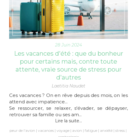
28 Juin 2024
Les vacances d'été : que du bonheur
pour certains mais, contre toute
attente, vraie source de stress pour
d'autres
Laetitia Naudet
Ces vacances ? On en rêve depuis des mois, on les
attend avec impatience...
Se ressourcer, se relaxer, s'évader, se dépayser,
retrouver sa famille ou ses am...
Lire la suite...
peur de l'avion
vacances
voyage
avion
fatigue
anxiété
stress
sophrologie