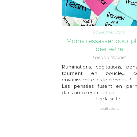
27 Février 2024
Moins ressasser pour p
bien-être
Laetitia Naudet
Ruminations, cogitations, pen
tournent en boucle... 
envahissent-elles le cerveau ?
Les pensées fusent en per
dans notre esprit et cel...
Lire la suite...
cogitations