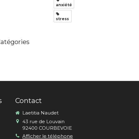
anxiété
stress
atégories
s
Contact
Laetitia Naudet
43 rue de Louvain
92400
COURBEVOIE
Afficher le téléphone