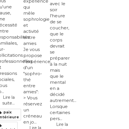
lus
expérience
avec le
u'une
qui
soir
ause,
mêle
l'heure
ne
sophrologie
de se
écessité
et
coucher,
ntre
activité
que le
esponsabilités
entre
corps
amiliales,
amies
devrait
ur-
Je vous
se
ollicitations
propose
préparer
rofessionnelles
l'expérience
à la nuit
t
d'un
mais
ressions
"sophro-
que le
ociales,
thé
mental
ous
entre
en a
...
amies":
décidé
Lire la
> Vous
autrement...
suite...
réservez
Lorsque
un
certaines
paix
créneau
intérieure
pers...
en jo...
Lire la
Lire la