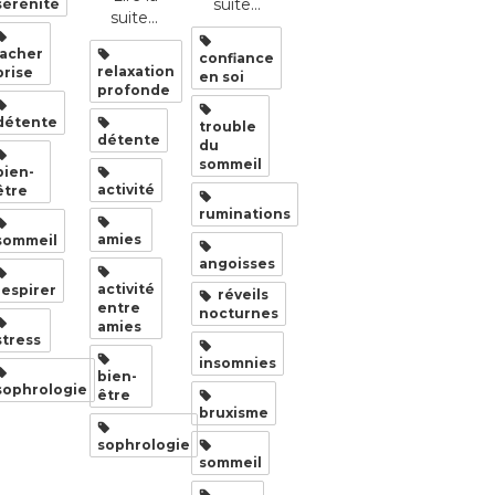
suite...
sérénité
suite...
lacher
confiance
relaxation
prise
en soi
profonde
détente
trouble
détente
du
sommeil
bien-
activité
être
ruminations
amies
sommeil
angoisses
activité
respirer
réveils
entre
nocturnes
amies
stress
insomnies
bien-
sophrologie
être
bruxisme
sophrologie
sommeil