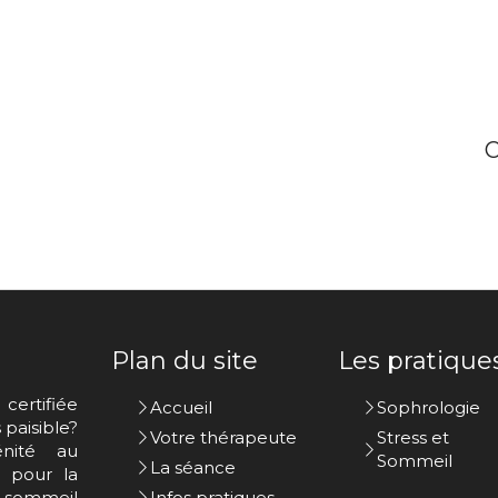
C
Plan du site
Les pratique
certifiée
Accueil
Sophrologie
paisible?
Votre thérapeute
Stress et
nité au
Sommeil
La séance
s pour la
u sommeil
Infos pratiques