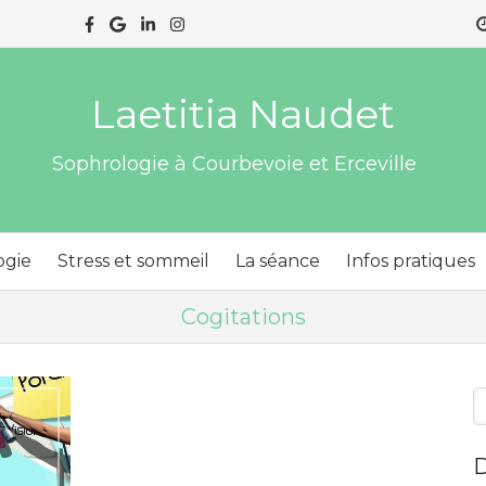
Laetitia Naudet
Sophrologie à Courbevoie et Erceville
ogie
Stress et sommeil
La séance
Infos pratiques
Cogitations
R
D