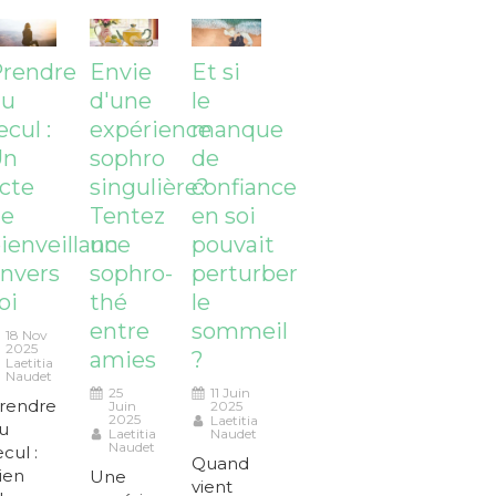
rendre
Envie
Et si
du
d'une
le
ecul :
expérience
manque
Un
sophro
de
cte
singulière?
confiance
de
Tentez
en soi
ienveillance
un
pouvait
nvers
sophro-
perturber
oi
thé
le
entre
sommeil
18 Nov
2025
amies
?
Laetitia
Naudet
25
11 Juin
rendre
Juin
2025
2025
Laetitia
u
Laetitia
Naudet
Naudet
ecul :
Quand
ien
Une
vient