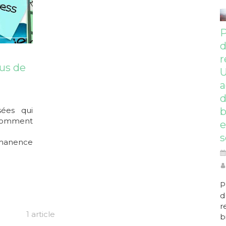
P
r
lus de
a
sées qui
b
comment
e
s
manence
P
d
r
1 article
b