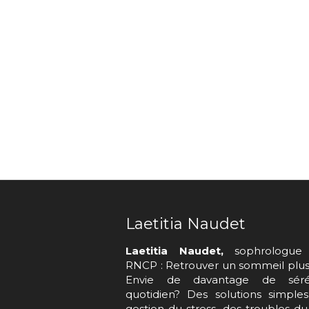
Laetitia Naudet
Laetitia Naudet,
sophrologue 
RNCP : Retrouver un sommeil plus 
Envie de davantage de séré
quotidien? Des solutions simple
gestion du stress, des troubles d