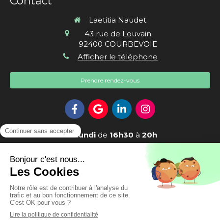
Contact
Laetitia Naudet
43 rue de Louvain
92400
COURBEVOIE
Afficher le téléphone
Prendre rendez-vous
Le
Lundi
de
16h30
à
20h
Le
Mardi
de
16h30
à
20h30
Le
Mercredi
et
Jeudi
de
18h30
à
20h30
Le
Vendredi
de
9h
à
20h30
Le
Samedi
de
9h
à
13h30
Création et référencement du site par Simplébo