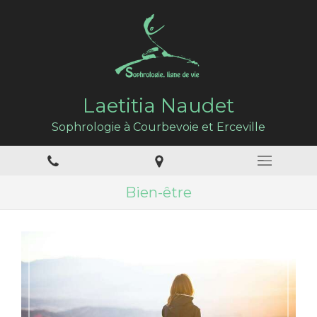
Laetitia Naudet
Sophrologie à Courbevoie et Erceville
Bien-être