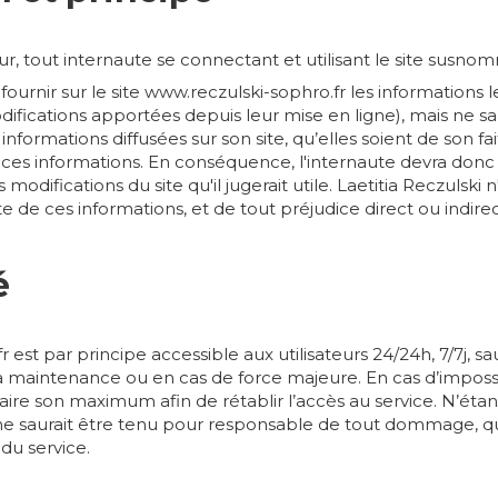
teur, tout internaute se connectant et utilisant le site susno
 fournir sur le site www.reczulski-sophro.fr les informations l
ifications apportées depuis leur mise en ligne), mais ne saur
nformations diffusées sur son site, qu’elles soient de son fait
t ces informations. En conséquence, l'internaute devra donc 
 modifications du site qu'il jugerait utile. Laetitia Reczulski
aite de ces informations, et de tout préjudice direct ou indi
é
r est par principe accessible aux utilisateurs 24/24h, 7/7j,
a maintenance ou en cas de force majeure. En cas d’impossib
faire son maximum afin de rétablir l’accès au service. N’éta
ne saurait être tenu pour responsable de tout dommage, que
 du service.