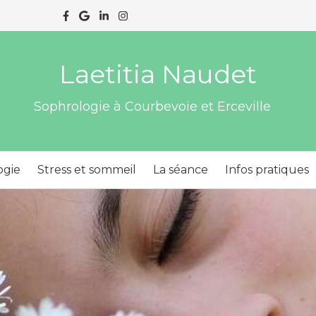
Laetitia Naudet
Sophrologie à Courbevoie et Erceville
ogie
Stress et sommeil
La séance
Infos pratiques