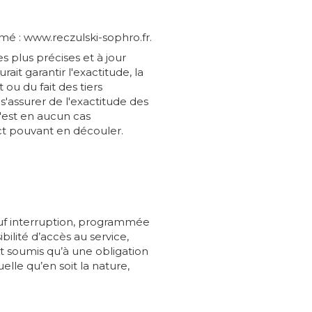
mmé : www.reczulski-sophro.fr.
es plus précises et à jour
ait garantir l'exactitude, la
 ou du fait des tiers
s'assurer de l'exactitude des
 n'est en aucun cas
rect pouvant en découler.
 sauf interruption, programmée
ilité d’accès au service,
nt soumis qu’à une obligation
lle qu’en soit la nature,