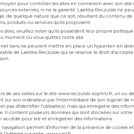
moyen pour contrôler les sites en connexion avec son site
et sources externes, ni ne la garantit. Laetitia Reczulski ne p
 de quelque nature que ce soit, résultant du contenu de c
, produits ou services qu’ils proposent.
s sites, veuillez noter qu’ils possèdent leur propre politique
 au moment où vous quittez notre site.
ernet tiers ne peuvent mettre en place un hyperlien en direc
alable de Laetitia Reczulski qui se réserve le droit d’accept
sion.
ors de ses visites sur le site www.reczulski-sophro.fr, un ou 
 sur son ordinateur par l'intermédiaire de son logiciel de 
as d'identifier l'utilisateur, mais qui enregistre des inform
site. Il contient plusieurs données qui sont stockées sur vot
r accède pour lire et enregistrer des informations.
e navigation permet d’informer de la présence de cookie et
à l’adresse suivante :
www.cnil.fr
.