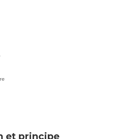
t
re
n et principe