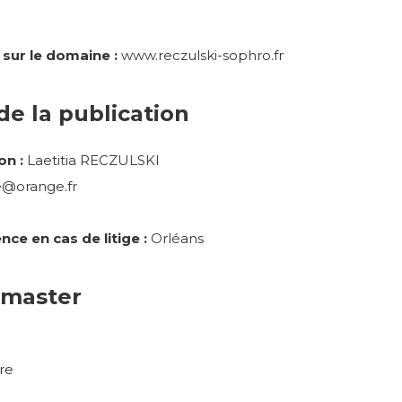
 sur le domaine :
www.reczulski-sophro.fr
de la publication
on :
Laetitia RECZULSKI
e@orange.fr
nce en cas de litige :
Orléans
bmaster
re