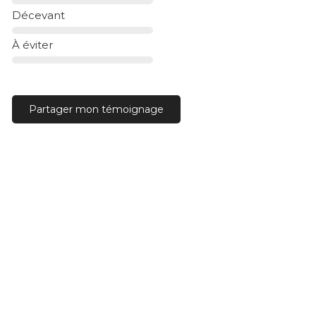
Décevant
À éviter
Partager mon témoignage