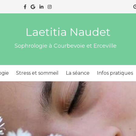
Laetitia Naudet
Sophrologie à Courbevoie et Erceville
ogie
Stress et sommeil
La séance
Infos pratiques