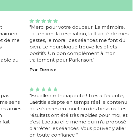
t
"Merci pour votre douceur. La mémoire,
vraiment
l'attention, la respiration, la fluidité de mes
 et de me
gestes, le moral: ces séances me font du
s
bien. Le neurologue trouve les effets
positifs. Un bon complément à mon
éable au
traitement pour Parkinson."
Par Denise
e pas
"Excellente thérapeute ! Très à l’écoute,
e me sens
Laëtitia adapte en temps réel le contenu
mes amies.
des séances en fonction des besoins. Les
n
résultats ont été très rapides pour moi, et
 fait
c’est Laëtitia elle même qui m’a proposé
d’arrêter les séances. Vous pouvez y aller
en toute confiance "