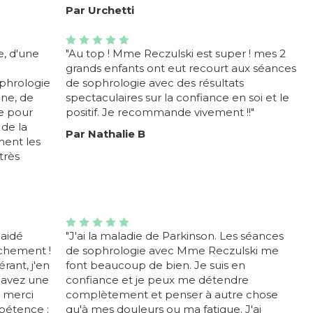
Par Urchetti
e, d'une
"Au top ! Mme Reczulski est super ! mes 2
grands enfants ont eut recourt aux séances
ophrologie
de sophrologie avec des résultats
ine, de
spectaculaires sur la confiance en soi et le
e pour
positif. Je recommande vivement !!"
 de la
Par Nathalie B
ment les
très
aidé
"J'ai la maladie de Parkinson. Les séances
chement !
de sophrologie avec Mme Reczulski me
rant, j'en
font beaucoup de bien. Je suis en
us avez une
confiance et je peux me détendre
! merci
complètement et penser à autre chose
pétence ;
qu'à mes douleurs ou ma fatigue. J'ai