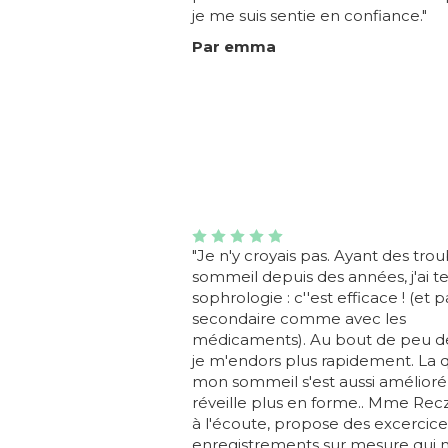
je me suis sentie en confiance."
Par emma
"Je n'y croyais pas. Ayant des tro
sommeil depuis des années, j'ai te
sophrologie : c''est efficace ! (et p
secondaire comme avec les
médicaments). Au bout de peu d
je m'endors plus rapidement. La q
mon sommeil s'est aussi amélioré
réveille plus en forme.. Mme Reczu
à l'écoute, propose des excercice
enregistrements sur mesure qui