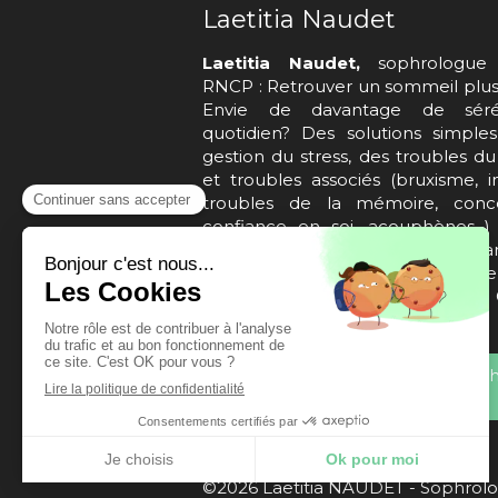
Laetitia Naudet
Laetitia Naudet,
sophrologue 
RNCP : Retrouver un sommeil plus 
Envie de davantage de séré
quotidien? Des solutions simple
gestion du stress, des troubles d
et troubles associés (bruxisme, i
troubles de la mémoire, concen
confiance en soi, acouphènes...
accompagner la maladie de Par
Courbevoie, Asnières-Sur-Sein
Colombes, Colombes, La G
Colombes
cgv_laetitia_naudet_reczulski_sop
_ei_-_2025.pdf
©2026 Laetitia NAUDET - Sophrolo