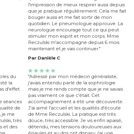
l'impression de mieux respirer aussi depuis
que je pratique régulièrement. Cela me fait
bouger aussi et me fait sortir de mon
quotidien. Le pneumologue approuve. La
neurologue encourage tout ce qui peut
stimuler mon esprit et mon corps. Mme
Reczulski m'accompagne depuis 6 mois
maintenant et je vais continuer."
Par Danièle C
ubles du
"Adressé par mon médecin généraliste,
sté la
j'avais entendu parlé de la sophrologie
as d'effet
mais je me rends compte que je ne savais
pas vraiment ce que c'était. Cet
e séances
accompagnement a été une découverte.
ualité de
J'ai aimé l'accueil et les qualités d'écoute
, je me
de Mme Reczulski. La pratique est très
lski, très
douce, très accessible. Je vis enfin apaisé,
s et des
détendu, mes tensions douloureuses aux
 me
épaules et au dos ont disparu, j'ai une