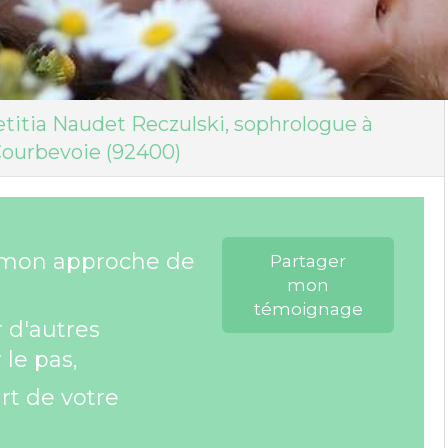
titia Naudet Reczulski, sophrologue à
ourbevoie (92400)
 mon approche de
Partager
mon
témoignage
 d'autres
 le pas,
rt de votre