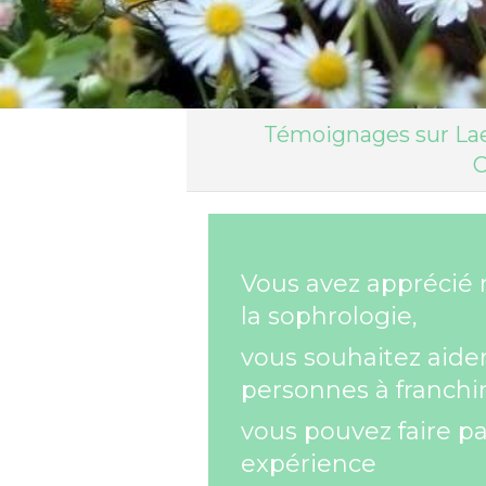
Témoignages sur Lae
C
Vous avez apprécié
la sophrologie,
vous souhaitez aider
personnes à franchir
vous pouvez faire pa
expérience