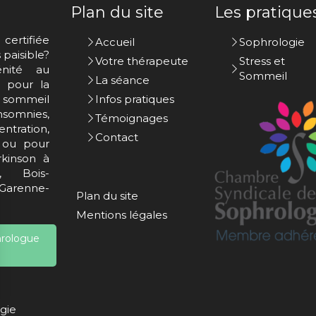
Plan du site
Les pratique
certifiée
Accueil
Sophrologie
paisible?
Votre thérapeute
Stress et
nité au
Sommeil
La séance
s pour la
u sommeil
Infos pratiques
nsomnies,
Témoignages
tration,
Contact
) ou pour
kinson à
e, Bois-
arenne-
Plan du site
Mentions légales
hrologue
gie