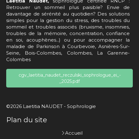
Laetitia Naudet,
sophrologue certifiée RNCP :
Retrouver un sommeil plus paisible? Envie de
davantage de sérénité au quotidien? Des solutions
simples pour la gestion du stress, des troubles du
sommeil et troubles associés (bruxisme, insomnies,
troubles de la mémoire, concentration, confiance
en soi, acouphènes...) ou pour accompagner la
maladie de Parkinson à Courbevoie, Asnières-Sur-
Seine, Bois-Colombes, Colombes, La Garenne-
Colombes
cgv_laetitia_naudet_reczulski_sophrologue_ei_-
_2025.pdf
©2026 Laetitia NAUDET - Sophrologie
Plan du site
Accueil