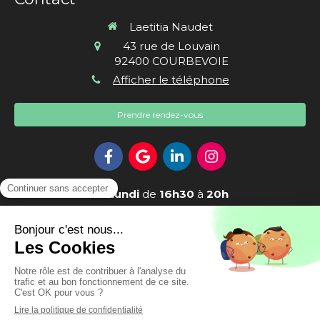
Laetitia Naudet
43 rue de Louvain
92400
COURBEVOIE
Afficher le téléphone
Prendre rendez-vous
Le
Lundi
de
16h30
à
20h
Le
Mardi
de
16h30
à
20h30
Le
Mercredi
et
Jeudi
de
18h30
à
20h30
Le
Vendredi
de
9h
à
20h30
Le
Samedi
de
9h
à
13h30
Création et référencement du site par Simplébo