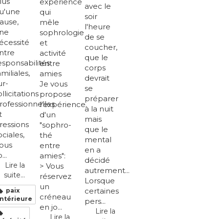
lus
expérience
avec le
u'une
qui
soir
ause,
mêle
l'heure
ne
sophrologie
de se
écessité
et
coucher,
ntre
activité
que le
esponsabilités
entre
corps
amiliales,
amies
devrait
ur-
Je vous
se
ollicitations
propose
préparer
rofessionnelles
l'expérience
à la nuit
t
d'un
mais
ressions
"sophro-
que le
ociales,
thé
mental
ous
entre
en a
...
amies":
décidé
Lire la
> Vous
autrement...
suite...
réservez
Lorsque
un
certaines
paix
créneau
intérieure
pers...
en jo...
Lire la
Lire la