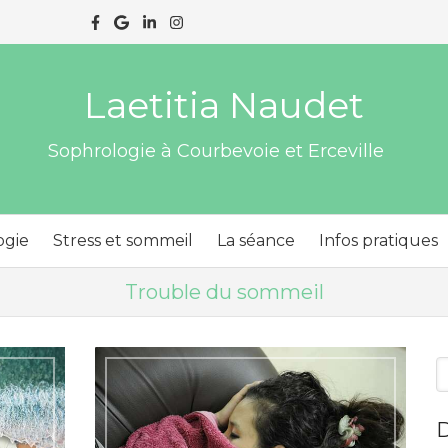
Laetitia Naudet
Sophrologie à Courbevoie et Erceville
ogie
Stress et sommeil
La séance
Infos pratiques
Trouble du sommeil
R
D