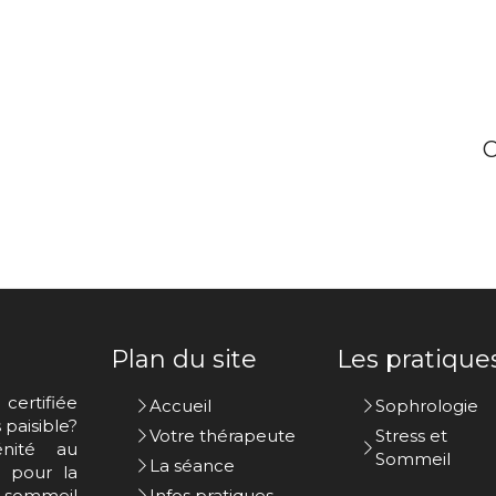
C
Plan du site
Les pratique
certifiée
Accueil
Sophrologie
paisible?
Votre thérapeute
Stress et
nité au
Sommeil
La séance
s pour la
u sommeil
Infos pratiques