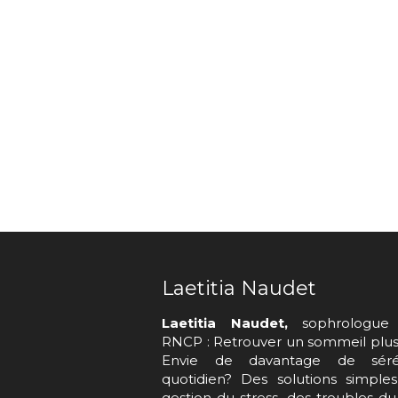
Laetitia Naudet
Laetitia Naudet,
sophrologue 
RNCP : Retrouver un sommeil plus 
Envie de davantage de séré
quotidien? Des solutions simple
gestion du stress, des troubles d