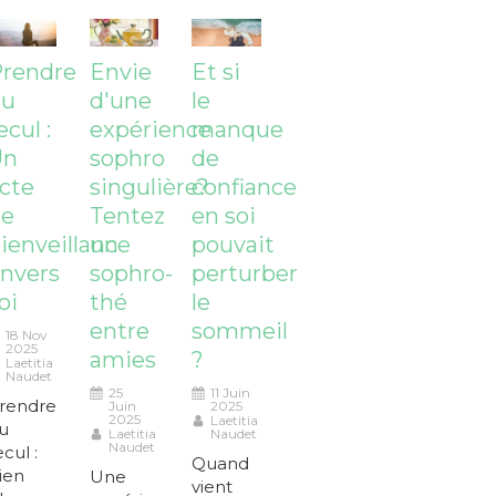
rendre
Envie
Et si
du
d'une
le
ecul :
expérience
manque
Un
sophro
de
cte
singulière?
confiance
de
Tentez
en soi
ienveillance
un
pouvait
nvers
sophro-
perturber
oi
thé
le
entre
sommeil
18 Nov
2025
amies
?
Laetitia
Naudet
25
11 Juin
rendre
Juin
2025
2025
Laetitia
u
Laetitia
Naudet
Naudet
ecul :
Quand
ien
Une
vient