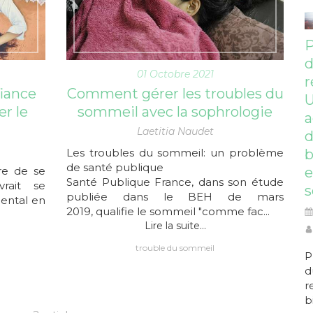
P
01 Octobre 2021
r
fiance
Comment gérer les troubles du
er le
sommeil avec la sophrologie
a
Laetitia Naudet
Les troubles du sommeil: un problème
b
de santé publique
re de se
e
Santé Publique France, dans son étude
rait se
s
publiée dans le BEH de mars
mental en
2019, qualifie le sommeil "comme fac...
Lire la suite...
trouble du sommeil
P
d
r
b