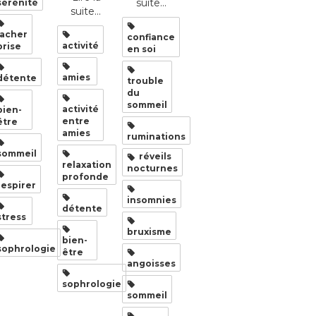
suite...
sérénité
suite...
lacher
confiance
activité
prise
en soi
amies
détente
trouble
du
sommeil
activité
bien-
entre
être
amies
ruminations
sommeil
réveils
relaxation
nocturnes
profonde
respirer
insomnies
détente
stress
bruxisme
bien-
sophrologie
être
angoisses
sophrologie
sommeil