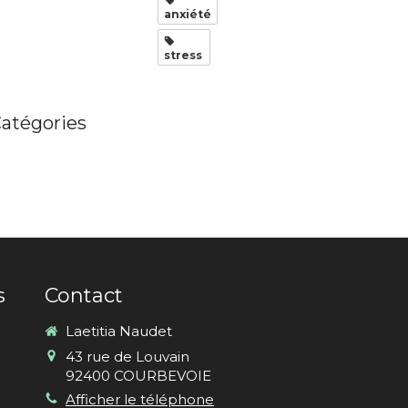
anxiété
stress
atégories
s
Contact
Laetitia Naudet
43 rue de Louvain
92400
COURBEVOIE
Afficher le téléphone