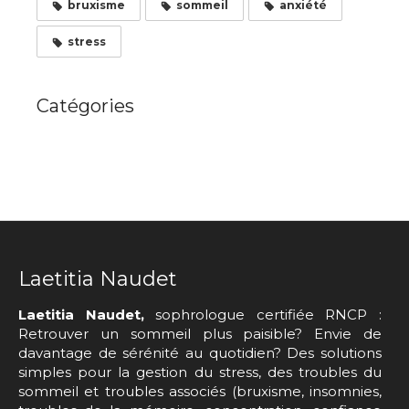
bruxisme
sommeil
anxiété
stress
Catégories
Laetitia Naudet
Laetitia Naudet,
sophrologue certifiée RNCP :
Retrouver un sommeil plus paisible? Envie de
davantage de sérénité au quotidien? Des solutions
simples pour la gestion du stress, des troubles du
sommeil et troubles associés (bruxisme, insomnies,