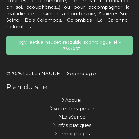
troubles de la mémoire, concentration, confiance
en soi, acouphènes...) ou pour accompagner la
maladie de Parkinson à Courbevoie, Asnières-Sur-
Seine, Bois-Colombes, Colombes, La Garenne-
Colombes
cgv_laetitia_naudet_reczulski_sophrologue_ei_-
_2025.pdf
©2026 Laetitia NAUDET - Sophrologie
Plan du site
Accueil
Votre thérapeute
La séance
Infos pratiques
Témoignages