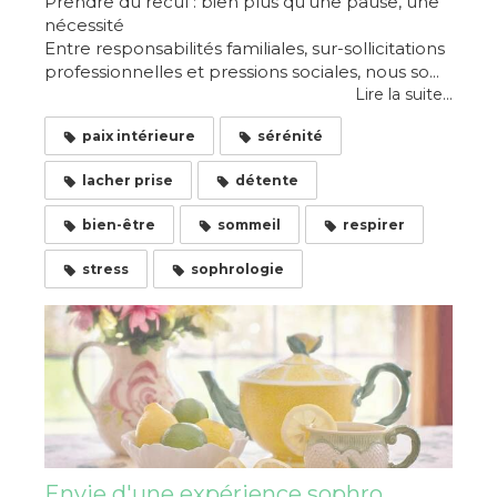
Prendre du recul : bien plus qu'une pause, une
nécessité
Entre responsabilités familiales, sur-sollicitations
professionnelles et pressions sociales, nous so...
Lire la suite...
paix intérieure
sérénité
lacher prise
détente
bien-être
sommeil
respirer
stress
sophrologie
Envie d'une expérience sophro