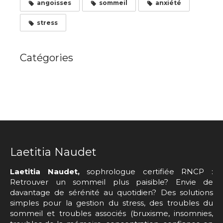
angoisses
sommeil
anxiété
stress
Catégories
Laetitia Naudet
Laetitia Naudet,
sophrologue certifiée RNCP :
Retrouver un sommeil plus paisible? Envie de
davantage de sérénité au quotidien? Des solutions
simples pour la gestion du stress, des troubles du
sommeil et troubles associés (bruxisme, insomnies,