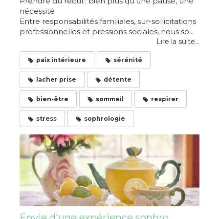
Prendre du recul : bien plus qu'une pause, une
nécessité
Entre responsabilités familiales, sur-sollicitations
professionnelles et pressions sociales, nous so...
Lire la suite...
paix intérieure
sérénité
lacher prise
détente
bien-être
sommeil
respirer
stress
sophrologie
Envie d'une expérience sophro