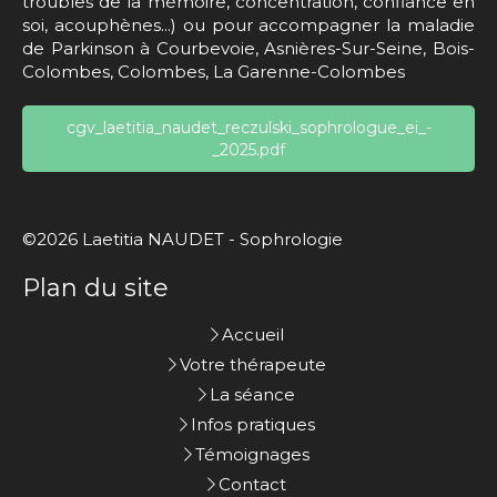
troubles de la mémoire, concentration, confiance en
soi, acouphènes...) ou pour accompagner la maladie
de Parkinson à Courbevoie, Asnières-Sur-Seine, Bois-
Colombes, Colombes, La Garenne-Colombes
cgv_laetitia_naudet_reczulski_sophrologue_ei_-
_2025.pdf
©2026 Laetitia NAUDET - Sophrologie
Plan du site
Accueil
Votre thérapeute
La séance
Infos pratiques
Témoignages
Contact