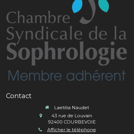
Contact
Laetitia Naudet
43 rue de Louvain
92400
COURBEVOIE
Afficher le téléphone