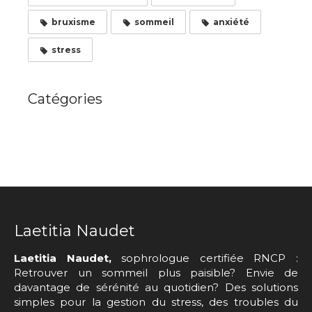
bruxisme
sommeil
anxiété
stress
Catégories
Laetitia Naudet
Laetitia Naudet,
sophrologue certifiée RNCP :
Retrouver un sommeil plus paisible? Envie de
davantage de sérénité au quotidien? Des solutions
simples pour la gestion du stress, des troubles du