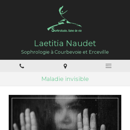
Laetitia Naudet
Sophrologie à Courbevoie et Erceville
Maladie invisible