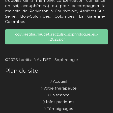
troubles de la mémoire, concentration, confiance
en soi, acouphènes...) ou pour accompagner la
maladie de Parkinson à Courbevoie, Asnières-Sur-
Seine, Bois-Colombes, Colombes, La Garenne-
Colombes
cgv_laetitia_naudet_reczulski_sophrologue_ei_-
_2025.pdf
©2026 Laetitia NAUDET - Sophrologie
Plan du site
Accueil
Votre thérapeute
La séance
Infos pratiques
Témoignages