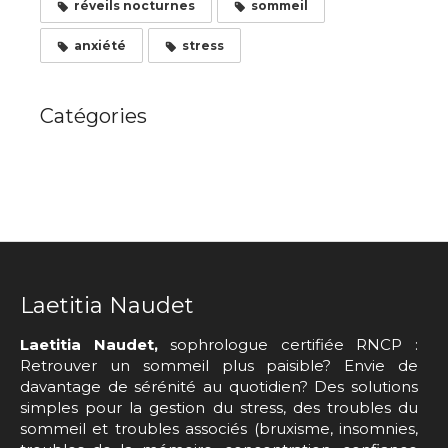
réveils nocturnes
sommeil
anxiété
stress
Catégories
Laetitia Naudet
Laetitia Naudet,
sophrologue certifiée RNCP :
Retrouver un sommeil plus paisible? Envie de
davantage de sérénité au quotidien? Des solutions
simples pour la gestion du stress, des troubles du
sommeil et troubles associés (bruxisme, insomnies,