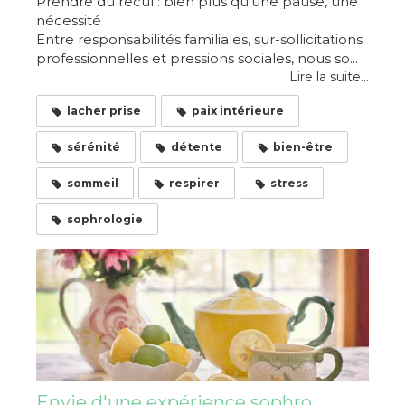
Prendre du recul : bien plus qu'une pause, une
nécessité
Entre responsabilités familiales, sur-sollicitations
professionnelles et pressions sociales, nous so...
Lire la suite...
lacher prise
paix intérieure
sérénité
détente
bien-être
sommeil
respirer
stress
sophrologie
Envie d'une expérience sophro