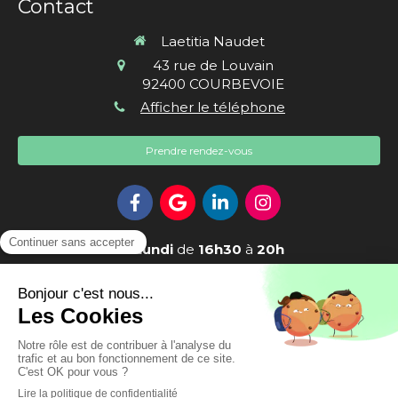
Contact
Laetitia Naudet
43 rue de Louvain
92400
COURBEVOIE
Afficher le téléphone
Prendre rendez-vous
Le
Lundi
de
16h30
à
20h
Le
Mardi
de
16h30
à
20h30
Le
Mercredi
et
Jeudi
de
18h30
à
20h30
Le
Vendredi
de
9h
à
20h30
Le
Samedi
de
9h
à
13h30