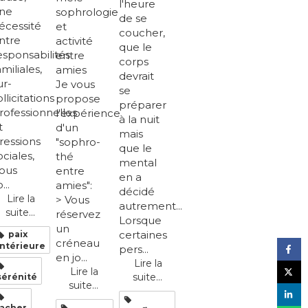
l'heure
ne
sophrologie
de se
écessité
et
coucher,
ntre
activité
que le
esponsabilités
entre
corps
amiliales,
amies
devrait
ur-
Je vous
se
ollicitations
propose
préparer
rofessionnelles
l'expérience
à la nuit
t
d'un
mais
ressions
"sophro-
que le
ociales,
thé
mental
ous
entre
en a
...
amies":
décidé
Lire la
> Vous
autrement...
suite...
réservez
Lorsque
un
certaines
paix
créneau
intérieure
pers...
en jo...
Lire la
Lire la
suite...
sérénité
suite...
lacher