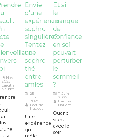
rendre
Envie
Et si
du
d'une
le
ecul :
expérience
manque
Un
sophro
de
cte
singulière?
confiance
de
Tentez
en soi
ienveillance
un
pouvait
nvers
sophro-
perturber
oi
thé
le
entre
sommeil
18 Nov
2025
amies
?
Laetitia
Naudet
25
11 Juin
rendre
Juin
2025
2025
Laetitia
u
Laetitia
Naudet
Naudet
ecul :
Quand
ien
Une
vient
lus
expérience
avec le
u'une
qui
soir
ause,
mêle