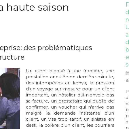
la haute saison
P
r
a
eprise: des problématiques
b
ructure
e
s
Un client bloqué à une frontière, une
prestation annulée en dernière minute,
des intempéries au kenya, la pression
d'un voyage sur-mesure pour un client
P
important, un hôtelier qui n'envoie pas
d
sa facture, un prestataire qui oublie de
r
confirmer, un voucher qui n'arrive pas
b
malgré la demande insistante d'un
p
client, un visa trop tardif, un sinistre en
q
desti, la colère d'un client, les courriers
p