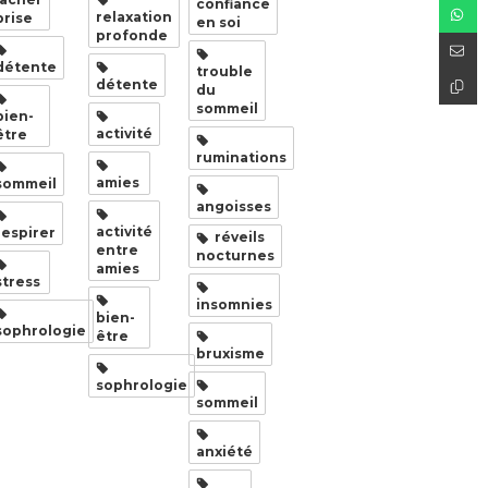
confiance
relaxation
prise
en soi
profonde
détente
trouble
détente
du
sommeil
bien-
activité
être
ruminations
amies
sommeil
angoisses
activité
respirer
réveils
entre
nocturnes
amies
stress
insomnies
bien-
sophrologie
être
bruxisme
sophrologie
sommeil
anxiété