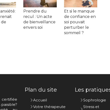
'anxiété:
Prendre du
Et si le manque
prenait
recul : Un acte
de confiance en
 de
de bienveillance
soi pouvait
?
envers soi
perturber le
sommeil ?
Plan du site
Les pratique
certifiée
Accueil
Sophrologie
paisible?
Votre thérapeute
Stress et
nité au