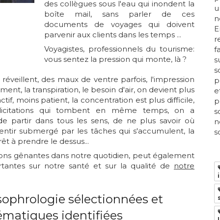
des collègues sous l'eau qui inondent la
u
boîte mail, sans parler de ces
n
documents de voyages qui doivent
E
parvenir aux clients dans les temps ...
r
Voyagistes, professionnels du tourisme:
f
vous sentez la pression qui monte, là ?
s
s
réveillent, des maux de ventre parfois, l'impression
p
nt, la transpiration, le besoin d'air, on devient plus
e
tif, moins patient, la concentration est plus difficile,
p
ollicitations qui tombent en même temps, on a
s
 de partir dans tous les sens, de ne plus savoir où
n
sentir submergé par les tâches qui s'accumulent, la
so
rêt à prendre le dessus...
tions gênantes dans notre quotidien, peut également
rtantes sur notre santé et sur la qualité de
notre
ophrologie sélectionnées et
ématiques identifiées