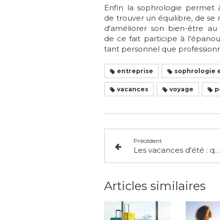
Enfin la sophrologie permet
de trouver un équilibre, de se 
d'améliorer son bien-être au t
de ce fait participe à l'épano
tant personnel que professionn
entreprise
sophrologie 
vacances
voyage
p
Précédent
Les vacances d'été : que du bonheur pour certains mais, contre toute attente, vraie source de stress pour d'autres
Articles similaires