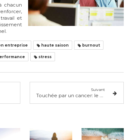
 à chacun
renforcer,
ravail et
uissement
el.
en entreprise
haute saison
burnout
erformance
stress
Suivant
Touchée par un cancer: le choix de la sophrologie comme soin de support