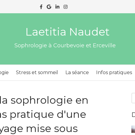
Laetitia Naudet
Sophrologie à Courbevoie et Erceville
ogie
Stress et sommeil
La séance
Infos pratiques
R
la sophrologie en
as pratique d'une
D
yage mise sous