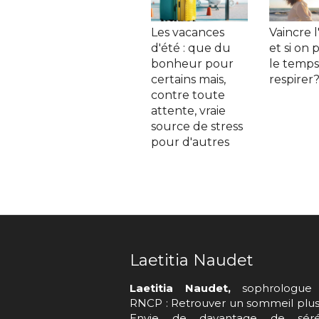
Les vacances
Vaincre l
d'été : que du
et si on 
bonheur pour
le temps
certains mais,
respirer
contre toute
attente, vraie
source de stress
pour d'autres
Laetitia Naudet
Laetitia Naudet,
sophrologue 
RNCP : Retrouver un sommeil plus 
Envie de davantage de séré