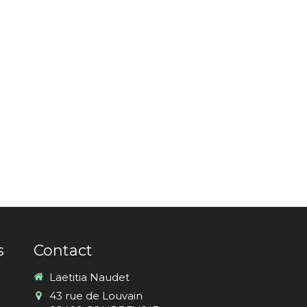
s
Contact
Laetitia Naudet
43 rue de Louvain