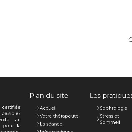
C
Plan du site
Les pratique
certifiée
Accueil
Sophrologie
paisible?
Votre thérapeute
Stress et
nité au
Sommeil
La séance
s pour la
u sommeil
Infos pratiques