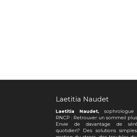
Laetitia Naudet
Laetitia Naudet,
sophrologue 
RNCP : Retrouver un sommeil plus 
Envie de davantage de séré
quotidien? Des solutions simple
gestion du stress, des troubles d