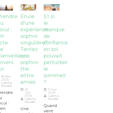
rendre
Envie
Et si
du
d'une
le
ecul :
expérience
manque
Un
sophro
de
cte
singulière?
confiance
de
Tentez
en soi
ienveillance
un
pouvait
nvers
sophro-
perturber
oi
thé
le
entre
sommeil
18 Nov
2025
amies
?
Laetitia
Naudet
25
11 Juin
rendre
Juin
2025
2025
Laetitia
u
Laetitia
Naudet
Naudet
ecul :
Quand
ien
Une
vient