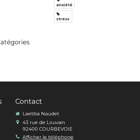
anxiété
stress
atégories
s
Contact
Laetitia Naudet
43 rue de Louvain
92400
COURBEVOIE
Afficher le téléphone