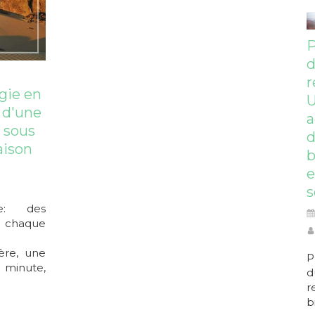
P
r
gie en
e d'une
a
 sous
aison
b
e
s
se: des
 chaque
ère, une
P
 minute,
d
r
b