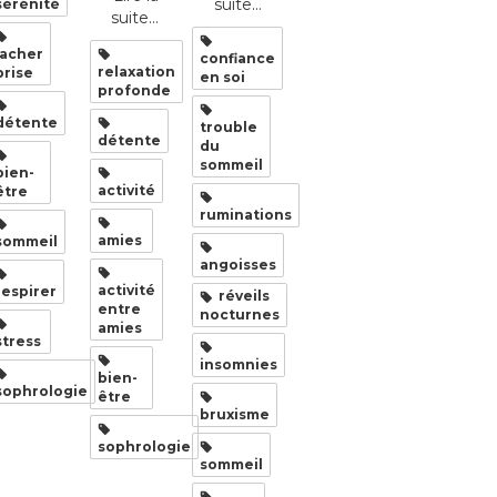
suite...
sérénité
suite...
lacher
confiance
relaxation
prise
en soi
profonde
détente
trouble
détente
du
sommeil
bien-
activité
être
ruminations
amies
sommeil
angoisses
activité
respirer
réveils
entre
nocturnes
amies
stress
insomnies
bien-
sophrologie
être
bruxisme
sophrologie
sommeil