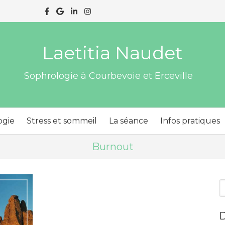
Laetitia Naudet
Sophrologie à Courbevoie et Erceville
ogie
Stress et sommeil
La séance
Infos pratiques
Burnout
R
D