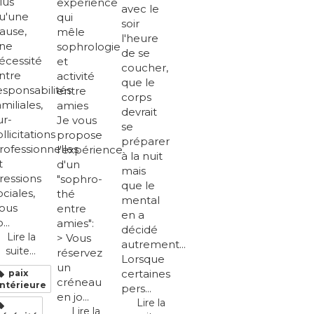
lus
expérience
avec le
u'une
qui
soir
ause,
mêle
l'heure
ne
sophrologie
de se
écessité
et
coucher,
ntre
activité
que le
esponsabilités
entre
corps
amiliales,
amies
devrait
ur-
Je vous
se
ollicitations
propose
préparer
rofessionnelles
l'expérience
à la nuit
t
d'un
mais
ressions
"sophro-
que le
ociales,
thé
mental
ous
entre
en a
...
amies":
décidé
Lire la
> Vous
autrement...
suite...
réservez
Lorsque
un
certaines
paix
créneau
intérieure
pers...
en jo...
Lire la
Lire la