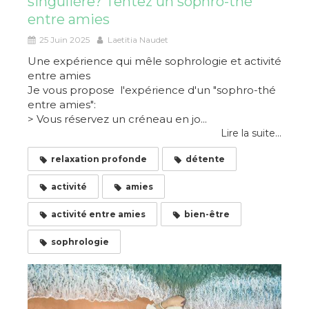
singulière? Tentez un sophro-thé
entre amies
25 Juin 2025
Laetitia Naudet
Une expérience qui mêle sophrologie et activité
entre amies
Je vous propose l'expérience d'un "sophro-thé
entre amies":
> Vous réservez un créneau en jo...
Lire la suite...
relaxation profonde
détente
activité
amies
activité entre amies
bien-être
sophrologie