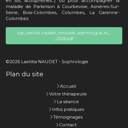
en soi, acouphènes...) ou pour accompagner la
maladie de Parkinson à Courbevoie, Asnières-Sur-
Seine, Bois-Colombes, Colombes, La Garenne-
Colombes
cgv_laetitia_naudet_reczulski_sophrologue_ei_-
_2025.pdf
©2026 Laetitia NAUDET - Sophrologie
Plan du site
Accueil
Votre thérapeute
La séance
Infos pratiques
Témoignages
Contact