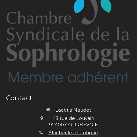
Contact
Laetitia Naudet
43 rue de Louvain
92400
COURBEVOIE
Afficher le téléphone