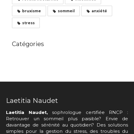
bruxisme
sommeil
anxiété
stress
Catégories
Laetitia Naudet
Laetitia Naudet,
sophrologue certifiée RNCP :
Retrouver un sommeil plus paisible? Envie de
davantage de sérénité au quotidien? Des solutions
simples pour la gestion du stress, des troubles du