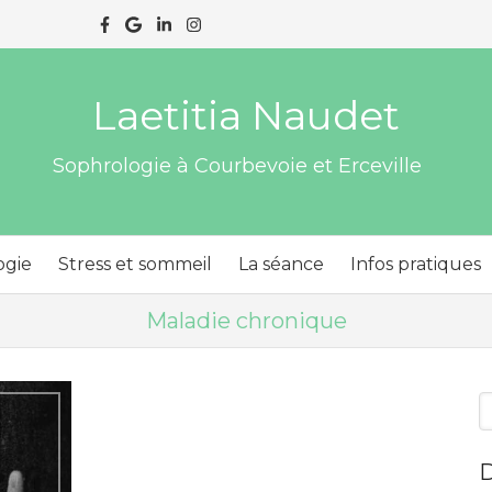
Laetitia Naudet
Sophrologie à Courbevoie et Erceville
ogie
Stress et sommeil
La séance
Infos pratiques
Maladie chronique
R
D