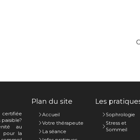
C
Plan du site
Les pratique
certifiée
Accueil
Sophrologie
paisible?
Votre thérapeute
Stress et
nité au
Sommeil
La séance
s pour la
u sommeil
Infos pratiques