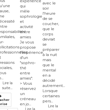
lus
expérience
avec le
u'une
qui
soir
ause,
mêle
l'heure
ne
sophrologie
de se
écessité
et
coucher,
ntre
activité
que le
esponsabilités
entre
corps
amiliales,
amies
devrait
ur-
Je vous
se
ollicitations
propose
préparer
rofessionnelles
l'expérience
à la nuit
t
d'un
mais
ressions
"sophro-
que le
ociales,
thé
mental
ous
entre
en a
...
amies":
décidé
Lire la
> Vous
autrement...
suite...
réservez
Lorsque
un
certaines
créneau
lacher
pers...
en jo...
prise
Lire la
Lire la