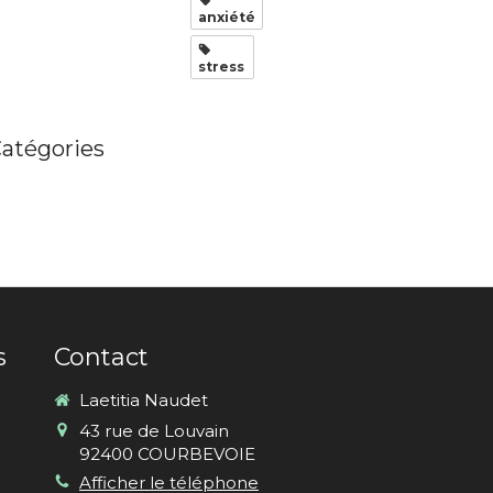
anxiété
stress
atégories
s
Contact
Laetitia Naudet
43 rue de Louvain
92400
COURBEVOIE
Afficher le téléphone