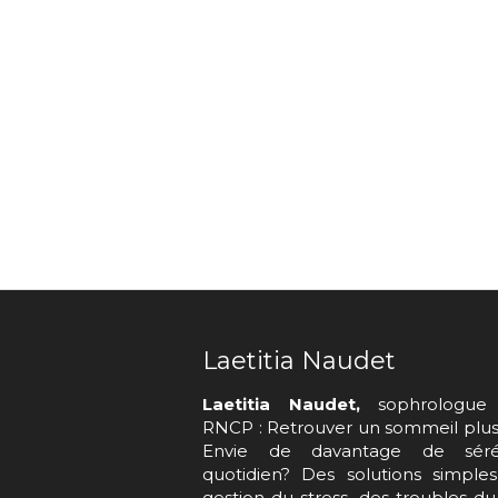
Laetitia Naudet
Laetitia Naudet,
sophrologue 
RNCP : Retrouver un sommeil plus 
Envie de davantage de séré
quotidien? Des solutions simple
gestion du stress, des troubles d