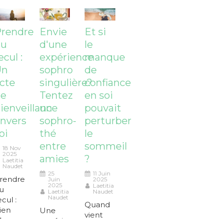
rendre
Envie
Et si
du
d'une
le
ecul :
expérience
manque
Un
sophro
de
cte
singulière?
confiance
de
Tentez
en soi
ienveillance
un
pouvait
nvers
sophro-
perturber
oi
thé
le
entre
sommeil
18 Nov
2025
amies
?
Laetitia
Naudet
25
11 Juin
rendre
Juin
2025
2025
Laetitia
u
Laetitia
Naudet
Naudet
ecul :
Quand
ien
Une
vient