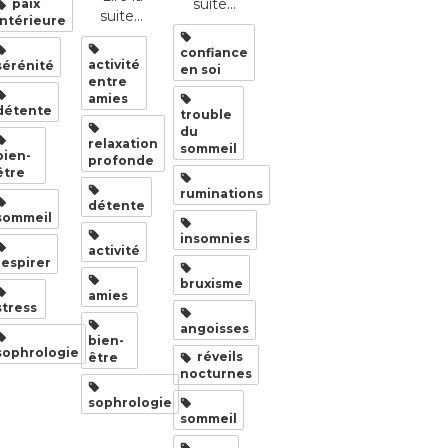
suite...
paix
suite...
intérieure
confiance
activité
sérénité
en soi
entre
amies
détente
trouble
du
relaxation
sommeil
bien-
profonde
être
ruminations
détente
sommeil
insomnies
activité
respirer
bruxisme
amies
stress
angoisses
bien-
sophrologie
réveils
être
nocturnes
sophrologie
sommeil