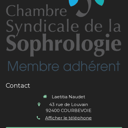
Contact
Laetitia Naudet
43 rue de Louvain
92400
COURBEVOIE
Afficher le téléphone