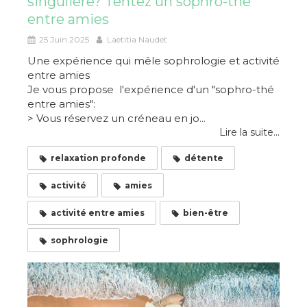
singulière? Tentez un sophro-thé
entre amies
25 Juin 2025
Laetitia Naudet
Une expérience qui mêle sophrologie et activité
entre amies
Je vous propose l'expérience d'un "sophro-thé
entre amies":
> Vous réservez un créneau en jo...
Lire la suite...
relaxation profonde
détente
activité
amies
activité entre amies
bien-être
sophrologie