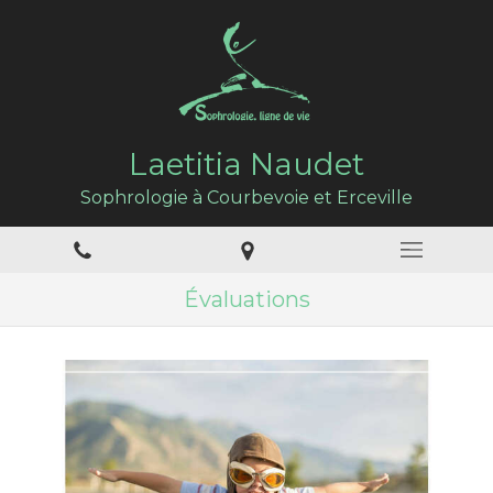
Laetitia Naudet
Sophrologie à Courbevoie et Erceville
Évaluations