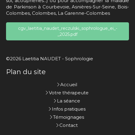
soi, acouphènes...) ou pour accompagner la maladie
de Parkinson à Courbevoie, Asnières-Sur-Seine, Bois-
Colombes, Colombes, La Garenne-Colombes
cgv_laetitia_naudet_reczulski_sophrologue_ei_-
_2025.pdf
©2026 Laetitia NAUDET - Sophrologie
Plan du site
Accueil
Votre thérapeute
La séance
Infos pratiques
Témoignages
Contact