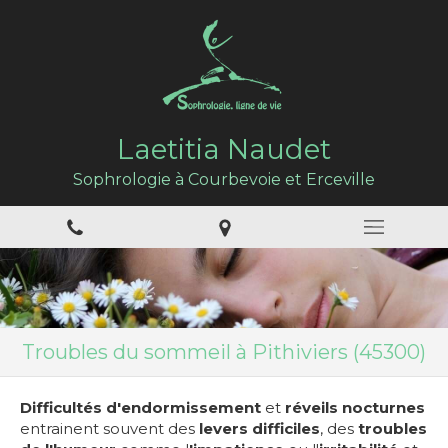
Laetitia Naudet
Sophrologie à Courbevoie et Erceville
Troubles du sommeil à Pithiviers (45300)
Difficultés d'endormissement
et
réveils nocturnes
entrainent souvent des
levers difficiles
, des
troubles