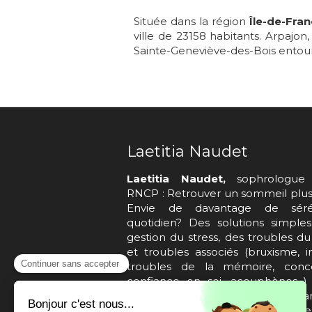
Située dans la région
Île-de-Fra
ville de 23158 habitants. Arpajo
Sainte-Geneviève-des-Bois ento
Laetitia Naudet
Laetitia Naudet,
sophrologue 
RNCP : Retrouver un sommeil plus 
Envie de davantage de séré
quotidien? Des solutions simple
gestion du stress, des troubles d
et troubles associés (bruxisme, i
troubles de la mémoire, concen
confiance en soi, acouphènes...
accompagner la maladie de Par
Courbevoie, Asnières-Sur-Sein