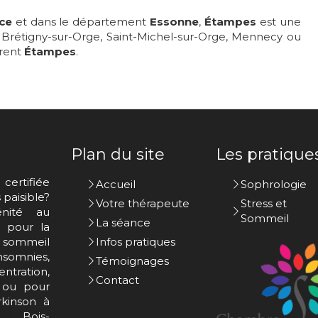
nce
et dans le département
Essonne
,
Étampes
est une
n, Brétigny-sur-Orge, Saint-Michel-sur-Orge, Mennecy ou
urent
Étampes
.
Plan du site
Les pratique
certifiée
Accueil
Sophrologie
paisible?
Votre thérapeute
Stress et
nité au
Sommeil
La séance
s pour la
u sommeil
Infos pratiques
nsomnies,
Témoignages
tration,
Contact
) ou pour
kinson à
e, Bois-