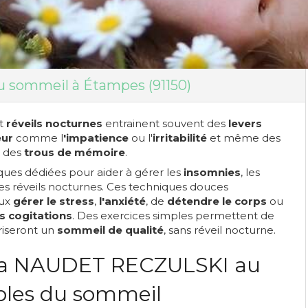
u sommeil à Étampes (91150)
t
réveils nocturnes
entrainent souvent des
levers
eur
comme l
'impatience
ou l'
irritabilité
et même des
 des
trous de mémoire
.
ques dédiées pour aider à gérer les
insomnies
, les
es réveils nocturnes. Ces techniques douces
eux
gérer le stress
,
l'anxiété
, de
détendre le corps
ou
es cogitations
. Des exercices simples permettent de
oriseront un
sommeil de qualité
, sans réveil nocturne.
tia NAUDET RECZULSKI au
ubles du sommeil