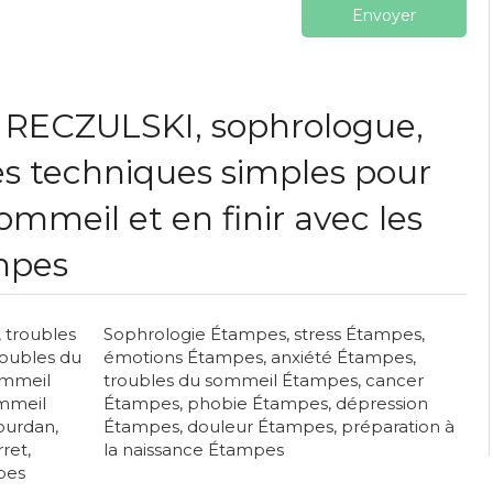
Envoyer
 RECZULSKI, sophrologue,
s techniques simples pour
ommeil et en finir avec les
mpes
,
troubles
Sophrologie Étampes
,
stress Étampes
,
roubles du
émotions Étampes
,
anxiété Étampes
,
ommeil
troubles du sommeil Étampes
,
cancer
ommeil
Étampes
,
phobie Étampes
,
dépression
ourdan
,
Étampes
,
douleur Étampes
,
préparation à
rret
,
la naissance Étampes
bes