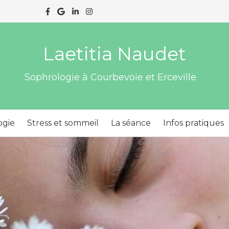
Laetitia Naudet
Sophrologie à Courbevoie et Erceville
ogie
Stress et sommeil
La séance
Infos pratiques