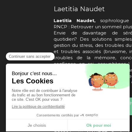
Laetitia Naudet
Laetitia Naudet,
sophrologue 
RNCP : Retrouver un sommeil plus 
Envie de davantage de séré
quotidien? Des solutions simple
gestion du stress, des troubles d
et troubles associés (bruxisme, i
troubles de la mémoire, concen
confiance en soi, acouphènes...
accompagner la maladie de Par
Courbevoie, Asnières-Sur-Sein
Colombes, Colombes, La G
Colombes
cgv_laetitia_naudet_reczulski_sop
_ei_-_2025.pdf