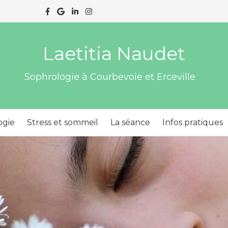
Laetitia Naudet
Sophrologie à Courbevoie et Erceville
ogie
Stress et sommeil
La séance
Infos pratiques