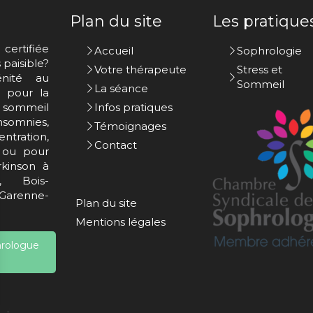
Plan du site
Les pratique
certifiée
Accueil
Sophrologie
paisible?
Votre thérapeute
Stress et
nité au
Sommeil
La séance
s pour la
u sommeil
Infos pratiques
nsomnies,
Témoignages
tration,
Contact
) ou pour
kinson à
e, Bois-
arenne-
Plan du site
Mentions légales
hrologue