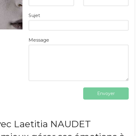
Sujet
Message
Envoyer
vec Laetitia NAUDET