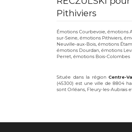
RECZULSKI pour 
Pithiviers
Émotions Courbevoie
,
émotions A
sur-Seine
,
émotions Pithiviers
,
émo
Neuville-aux-Bois
,
émotions Éta
émotions Dourdan
,
émotions Leva
Perret
,
émotions Bois-Colombes
Située dans la région
Centre-Va
(45300) est une ville de 8804 ha
sont Orléans, Fleury-les-Aubrais et