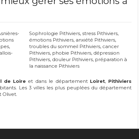
mieux gérer ses émotions à
snières-
Sophrologie Pithiviers
,
stress Pithiviers
,
tions
émotions Pithiviers
,
anxiété Pithiviers
,
mpes
,
troubles du sommeil Pithiviers
,
cancer
llois-
Pithiviers
,
phobie Pithiviers
,
dépression
Pithiviers
,
douleur Pithiviers
,
préparation à
la naissance Pithiviers
l de Loire
et dans le département
Loiret
,
Pithiviers
bitants. Les 3 villes les plus peuplées du département
 Olivet.