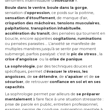
sentiment indéfinissable d’
insécurité
».
Boule dans le ventre
,
boule dans la gorge
,
sensation d’
oppression
, ce poids sur la poitrine,
sensation d’étouffement
, de manque d'air,
crispation des mâchoires
,
tensions musculaires
,
palpitations
,
transpiration inhabituelle
,
accélération du transit
, des pensées qui tournent en
boucle, encore appelées
cogitations
,
ruminations
ou pensées parasites ... L’anxiété se manifeste de
multiples manières jusqu’à se sentir par moment
submergé, parfois paralysé: c’est le
pic de stress
, la
crise d’angoisse
ou la
crise de panique
.
La sophrologie
, par des techniques douces et
spécifiques, permet d’
évacuer le stress, les
angoisses
, de
se détendre
, de
s’apaiser
et de
se
sécuriser
, de retrouver
confiance en soi et en ses
capacités
.
La sophrologie permet par ailleurs de
se préparer
mentalement
à faire face à une situation stressante :
prise de parole en public, entretien professionnel,
examen, permis de conduire, préparation mentale à