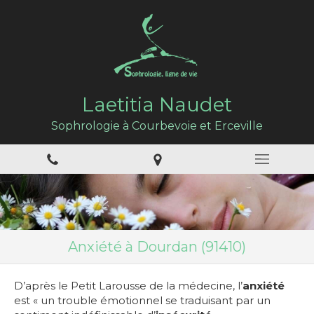
Laetitia Naudet
Sophrologie à Courbevoie et Erceville
Anxiété à Dourdan (91410)
D’après le Petit Larousse de la médecine, l’
anxiété
est « un trouble émotionnel se traduisant par un