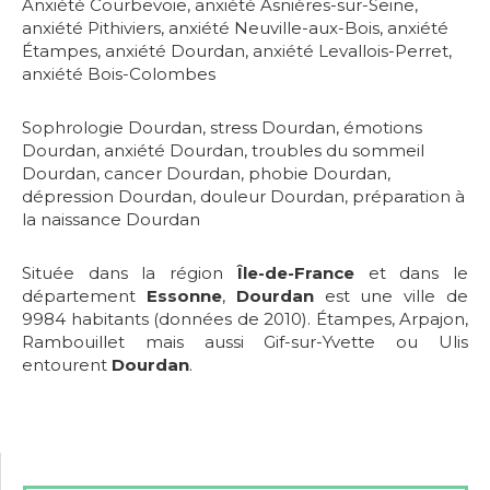
Anxiété Courbevoie
,
anxiété Asnières-sur-Seine
,
anxiété Pithiviers
,
anxiété Neuville-aux-Bois
,
anxiété
Étampes
,
anxiété Dourdan
,
anxiété Levallois-Perret
,
anxiété Bois-Colombes
Sophrologie Dourdan
,
stress Dourdan
,
émotions
Dourdan
,
anxiété Dourdan
,
troubles du sommeil
Dourdan
,
cancer Dourdan
,
phobie Dourdan
,
dépression Dourdan
,
douleur Dourdan
,
préparation à
la naissance Dourdan
Située dans la région
Île-de-France
et dans le
département
Essonne
,
Dourdan
est une ville de
9984 habitants (données de 2010). Étampes, Arpajon,
Rambouillet mais aussi Gif-sur-Yvette ou Ulis
entourent
Dourdan
.