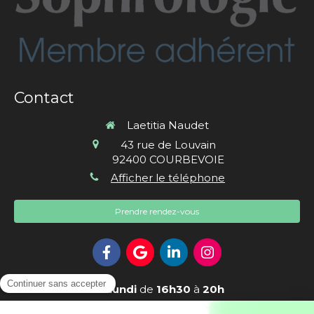
Contact
Laetitia Naudet
43 rue de Louvain
92400
COURBEVOIE
Afficher le téléphone
Prendre rendez-vous
Le
Lundi
de
16h30
à
20h
Le
Mardi
de
16h30
à
20h30