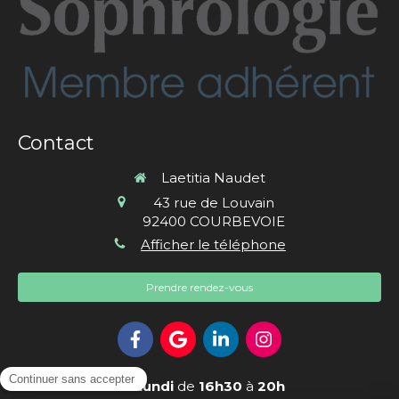
Contact
Laetitia Naudet
43 rue de Louvain
92400
COURBEVOIE
Afficher le téléphone
Prendre rendez-vous
Le
Lundi
de
16h30
à
20h