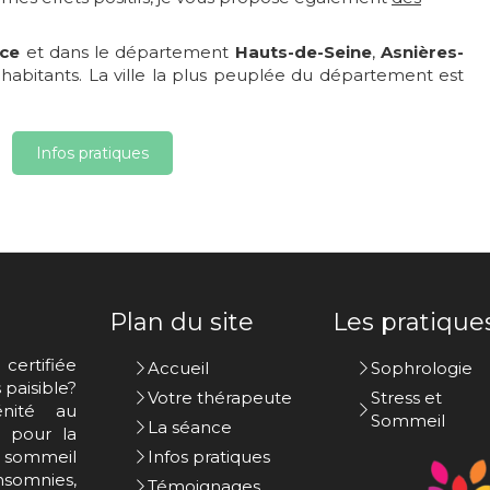
nce
et dans le département
Hauts-de-Seine
,
Asnières-
 habitants. La ville la plus peuplée du département est
Infos pratiques
Plan du site
Les pratique
certifiée
Accueil
Sophrologie
paisible?
Votre thérapeute
Stress et
nité au
Sommeil
La séance
s pour la
u sommeil
Infos pratiques
nsomnies,
Témoignages