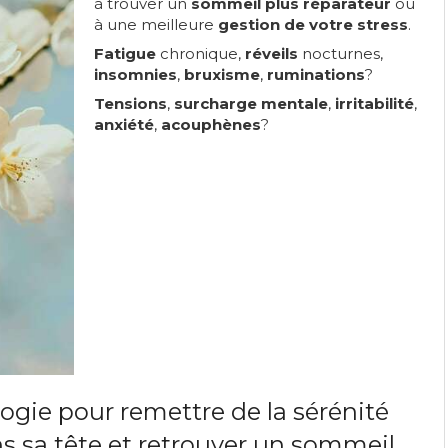
à trouver un
sommeil plus réparateur
ou
à une meilleure
gestion de votre stress
.
Fatigue
chronique,
réveils
nocturnes,
insomnies
,
bruxisme
,
ruminations
?
Tensions
,
surcharge mentale
,
irritabilité
,
anxiété
,
acouphènes
?
logie pour remettre de la sérénité
s sa tête et retrouver un sommeil