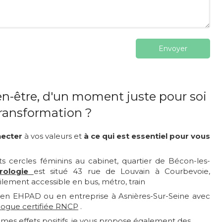
Envoyer
en-être, d'un moment juste pour soi
transformation ?
necter
à vos valeurs et
à
ce qui est essentiel pour vous
s cercles féminins au cabinet, quartier de Bécon-les-
rologie
est situé 43 rue de Louvain à Courbevoie,
cilement accessible en bus, métro, train
, en EHPAD ou en entreprise à Asnières-Sur-Seine avec
ologue certifiée RNCP
.
êmes effets positifs, je vous propose également
des