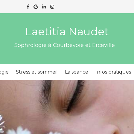
Laetitia Naudet
Sophrologie à Courbevoie et Erceville
ogie
Stress et sommeil
La séance
Infos pratiques