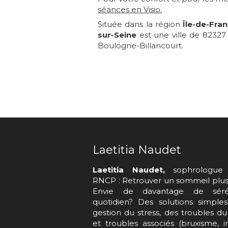
séances en Visio.
Située dans la région
Île-de-Fra
sur-Seine
est une ville de 82327
Boulogne-Billancourt.
Laetitia Naudet
Laetitia Naudet,
sophrologue 
RNCP : Retrouver un sommeil plus 
Envie de davantage de séré
quotidien? Des solutions simple
gestion du stress, des troubles d
et troubles associés (bruxisme, i