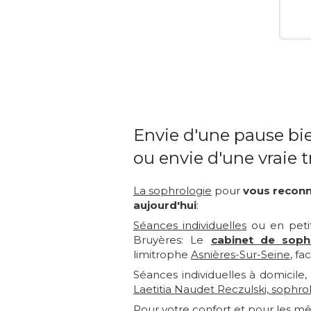
Envie d'une pause bi
ou envie d'une vraie 
La sophrologie
pour
vous recon
aujourd'hui
:
Séances individuelles
ou en petit
Bruyères: Le
cabinet de
sop
h
limitrophe
Asnières-Sur-Seine
, fa
Séances individuelles à domicile
Laetitia Naudet Reczulski, sophr
Pour votre confort et pour les m