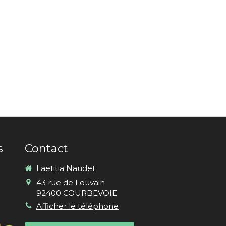
s
Contact
Laetitia Naudet
43 rue de Louvain
92400
COURBEVOIE
Afficher le téléphone